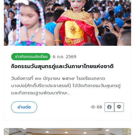
6 ก.ค. 2569
ข่าวกิจกรรมนักเรียน
กิจกรรมวันสุนทรภู่เเละวันภาษาไทยแห่งชาติ
วันอังคารที่ ๓๐ มิถุนายน ๒๕๖๙ โรงเรียนตลาด
บางบ่อ(ศักดิ์ปรีดาประชาสรรค์) ได้จัดกิจกรรมวันสุนทรภู่
เเละกิจกรรมฐานพัฒนาทักษะ...
อ่านต่อ
68