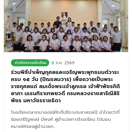
6 ก.ค. 2569
ข่าวกิจกรรมนักเรียน
ร่วมพิธีบำเพ็ญกุศลและเจริญพระพุทธมนต์วาระ
ครบ ๑๕ วัน (ปัณรสมวาร) เพื่อถวายเป็นพระ
ราชกุศลแด่ สมเด็จพระเจ้าลูกเธอ เจ้าฟ้าพัชรกิติ
ยาภา นเรนทิราเทพยวดี กรมหลวงราชสาริณีสิริ
พัชร มหาวัชรราชธิดา
โรงเรียนตลาดบางบ่อ(ศักดิ์ปรีดาประชาสรรค์) นำโดยว่าที่
ร้อยตรีรัฐพงษ์ มีพงศ์ ผู้อำนวยการโรงเรียน ได้มอบ
หมายให้รองผู้อำนวยก...